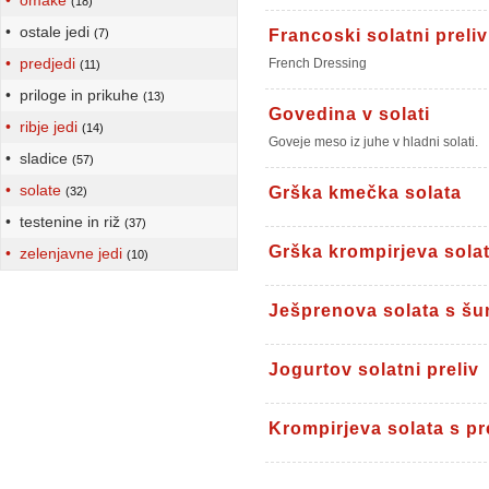
• omake
(18)
• ostale jedi
(7)
Francoski solatni preliv
• predjedi
French Dressing
(11)
• priloge in prikuhe
(13)
Govedina v solati
• ribje jedi
(14)
Goveje meso iz juhe v hladni solati.
• sladice
(57)
• solate
Grška kmečka solata
(32)
• testenine in riž
(37)
Grška krompirjeva sola
• zelenjavne jedi
(10)
Ješprenova solata s šu
Jogurtov solatni preliv
Krompirjeva solata s p