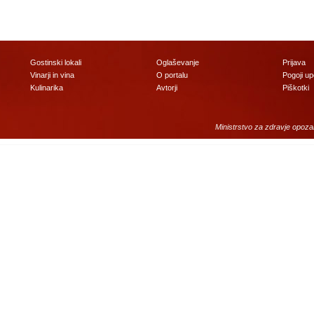
Gostinski lokali
Oglaševanje
Prijava
Vinarji in vina
O portalu
Pogoji u
Kulinarika
Avtorji
Piškotki
Ministrstvo za zdravje opoza