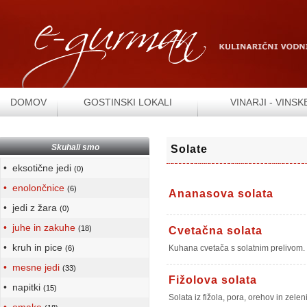
DOMOV
GOSTINSKI LOKALI
VINARJI - VINSK
Skuhali smo
Solate
• eksotične jedi
(0)
• enolončnice
(6)
Ananasova solata
• jedi z žara
(0)
• juhe in zakuhe
(18)
Cvetačna solata
• kruh in pice
Kuhana cvetača s solatnim prelivom.
(6)
• mesne jedi
(33)
Fižolova solata
• napitki
(15)
Solata iz fižola, pora, orehov in zeleni