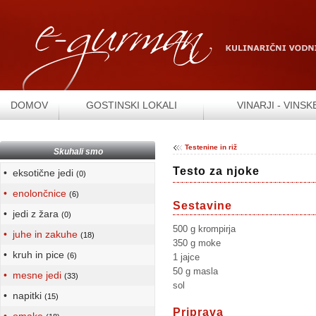
DOMOV
GOSTINSKI LOKALI
VINARJI - VINSK
Testenine in riž
Skuhali smo
Testo za njoke
• eksotične jedi
(0)
• enolončnice
(6)
Sestavine
• jedi z žara
(0)
500 g krompirja
• juhe in zakuhe
(18)
350 g moke
• kruh in pice
(6)
1 jajce
50 g masla
• mesne jedi
(33)
sol
• napitki
(15)
Priprava