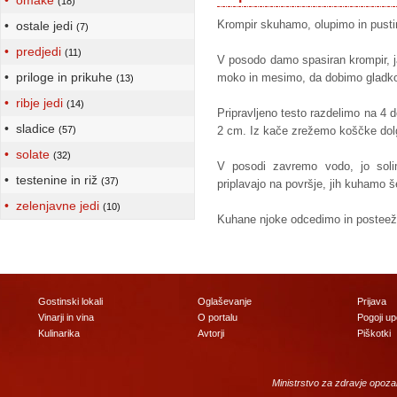
• omake
(18)
Krompir skuhamo, olupimo in pusti
• ostale jedi
(7)
• predjedi
(11)
V posodo damo spasiran krompir, 
• priloge in prikuhe
moko in mesimo, da dobimo gladko
(13)
• ribje jedi
(14)
Pripravljeno testo razdelimo na 4 
• sladice
(57)
2 cm. Iz kače zrežemo koščke dol
• solate
(32)
V posodi zavremo vodo, jo soli
• testenine in riž
(37)
priplavajo na površje, jih kuhamo š
• zelenjavne jedi
(10)
Kuhane njoke odcedimo in postee
Gostinski lokali
Oglaševanje
Prijava
Vinarji in vina
O portalu
Pogoji u
Kulinarika
Avtorji
Piškotki
Ministrstvo za zdravje opoza