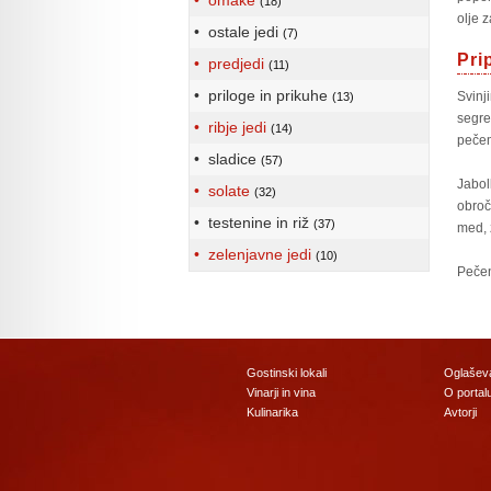
• omake
(18)
olje 
• ostale jedi
(7)
Pri
• predjedi
(11)
• priloge in prikuhe
Svinj
(13)
segre
• ribje jedi
(14)
pečem
• sladice
(57)
Jabol
• solate
(32)
obroč
• testenine in riž
(37)
med, 
• zelenjavne jedi
(10)
Pečen
Gostinski lokali
Oglašev
Vinarji in vina
O portal
Kulinarika
Avtorji