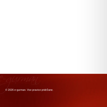
© 2026
e-gurman
. Vse pravice pridržane.