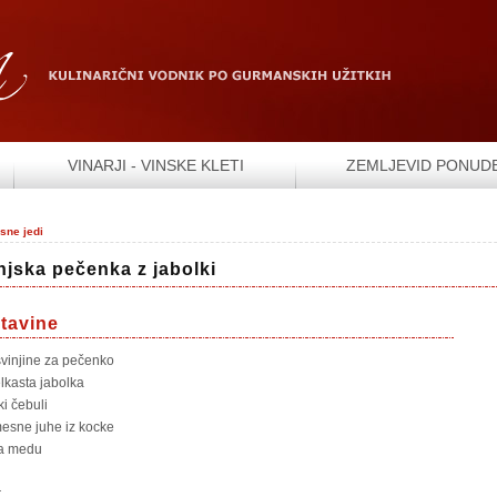
VINARJI - VINSKE KLETI
ZEMLJEVID PONUD
sne jedi
njska pečenka z jabolki
tavine
svinjine za pečenko
elkasta jabolka
ki čebuli
mesne juhe iz kocke
ca medu
r