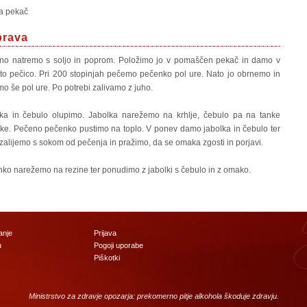
za pekač
prava
ino natremo s soljo in poprom. Položimo jo v pomaščen pekač in damo v
to pečico. Pri 200 stopinjah pečemo pečenko pol ure. Nato jo obrnemo in
o še pol ure. Po potrebi zalivamo z juho.
ka in čebulo olupimo. Jabolka narežemo na krhlje, čebulo pa na tanke
ke. Pečeno pečenko pustimo na toplo. V ponev damo jabolka in čebulo ter
zalijemo s sokom od pečenja in pražimo, da se omaka zgosti in porjavi.
ko narežemo na rezine ter ponudimo z jabolki s čebulo in z omako.
anje
Prijava
u
Pogoji uporabe
Piškotki
Ministrstvo za zdravje opozarja: prekomerno pitje alkohola škoduje zdravju.