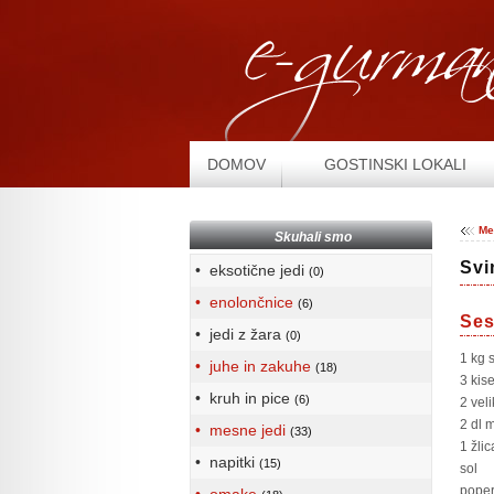
DOMOV
GOSTINSKI LOKALI
Me
Skuhali smo
Svi
• eksotične jedi
(0)
• enolončnice
(6)
Ses
• jedi z žara
(0)
1 kg 
• juhe in zakuhe
(18)
3 kis
• kruh in pice
(6)
2 veli
2 dl 
• mesne jedi
(33)
1 žli
• napitki
(15)
sol
pope