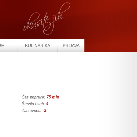
BE
KULINARIKA
PRIJAVA
Čas priprave:
75 min
Število oseb:
4
Zahtevnost:
3