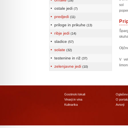
• omake
(18)
sol
• ostale jedi
(7)
pope
• predjedi
(11)
Pri
• priloge in prikuhe
(13)
Špar
• ribje jedi
(14)
skuha
• sladice
(57)
Oljčn
• solate
(32)
• testenine in riž
(37)
V vel
limon
• zelenjavne jedi
(10)
Gostinski lokali
Oglašev
Vinarji in vina
O portal
Kulinarika
Avtorji