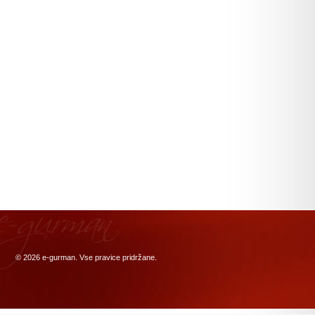
© 2026
e-gurman
. Vse pravice pridržane.