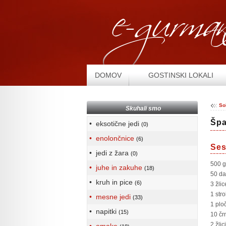
DOMOV
GOSTINSKI LOKALI
So
Skuhali smo
Špa
• eksotične jedi
(0)
• enolončnice
(6)
Ses
• jedi z žara
(0)
500 g
• juhe in zakuhe
(18)
50 da
• kruh in pice
(6)
3 žlic
1 str
• mesne jedi
(33)
1 plo
• napitki
(15)
10 črn
2 žli