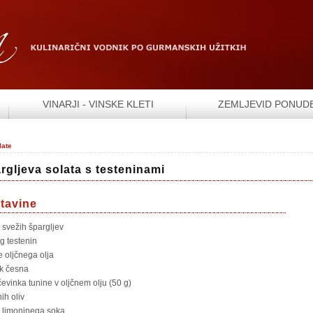
VINARJI - VINSKE KLETI
ZEMLJEVID PONUD
late
rgljeva solata s testeninami
tavine
 svežih špargljev
g testenin
e oljčnega olja
ok česna
čevinka tunine v oljčnem olju (50 g)
ih oliv
ci limoninega soka