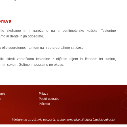
r
prava
glje skuhamo in ji narežemo na tri centimeterske koščke. Testenine
mo al dente in jih odcedimo.
o olje segrejemo, na njem na hitro prepražimo strt česen.
iki skledi zamešamo testenine z oljčnim oljem in česnom ter tunino,
inim sokom. Solimo in popramo po okusu.
anje
Prijava
u
Pogoji uporabe
Piškotki
Ministrstvo za zdravje opozarja: prekomerno pitje alkohola škoduje zdravju.