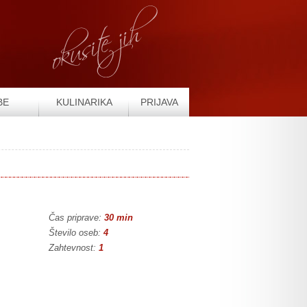
BE
KULINARIKA
PRIJAVA
Čas priprave:
30 min
Število oseb:
4
Zahtevnost:
1