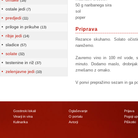
• omake
(18)
50 g naribanega sira
• ostale jedi
(7)
sol
poper
• predjedi
(11)
• priloge in prikuhe
(13)
Priprava
• ribje jedi
(14)
Rezance skuhamo. Solato očist
• sladice
(57)
narežemo.
• solate
(32)
Zavremo vino in 100 ml vode, 
• testenine in riž
(37)
minuto. Dodamo maslo, drobnjak
zmešamo z omako.
• zelenjavne jedi
(10)
V ponvi prepražimo sezam in ga p
Gostinski lokali
Oglaševanje
Prijava
Vinarji in vina
O portalu
Pogoji u
Kulinarika
Avtorji
Piškotki