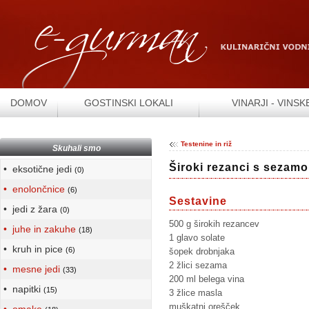
DOMOV
GOSTINSKI LOKALI
VINARJI - VINSK
Testenine in riž
Skuhali smo
Široki rezanci s sezam
• eksotične jedi
(0)
• enolončnice
(6)
Sestavine
• jedi z žara
(0)
500 g širokih rezancev
• juhe in zakuhe
(18)
1 glavo solate
• kruh in pice
(6)
šopek drobnjaka
2 žlici sezama
• mesne jedi
(33)
200 ml belega vina
• napitki
(15)
3 žlice masla
muškatni orešček