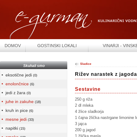
DOMOV
GOSTINSKI LOKALI
VINARJI - VINSK
Sladice
Skuhali smo
Rižev narastek z jagod
• eksotične jedi
(0)
• enolončnice
(6)
Sestavine
• jedi z žara
(0)
250 g riža
• juhe in zakuhe
(18)
2 dl mleka
• kruh in pice
(6)
4 žlice sladkorja
1 čajna žlička nastrgane limonine l
• mesne jedi
(33)
3 jajca
• napitki
(15)
200 g jagod
1 žlička masla