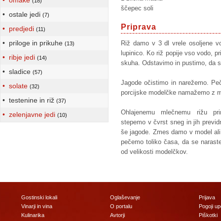
• omake
(18)
ščepec soli
• ostale jedi
(7)
Priprava
• predjedi
(11)
• priloge in prikuhe
Riž damo v 3 dl vrele osoljene vo
(13)
lupinico. Ko riž popije vso vodo, p
• ribje jedi
(14)
skuha. Odstavimo in pustimo, da s
• sladice
(57)
Jagode očistimo in narežemo. Peč
• solate
(32)
porcijske modelčke namažemo z 
• testenine in riž
(37)
Ohlajenemu mlečnemu rižu pri
• zelenjavne jedi
(10)
stepemo v čvrst sneg in jih prev
še jagode. Zmes damo v model ali
pečemo toliko časa, da se narast
od velikosti modelčkov.
Gostinski lokali
Oglaševanje
Prijava
Vinarji in vina
O portalu
Pogoji u
Kulinarika
Avtorji
Piškotki