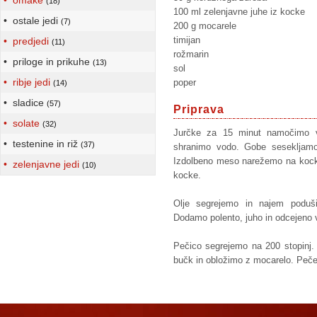
• omake
(18)
100 ml zelenjavne juhe iz kocke
• ostale jedi
(7)
200 g mocarele
timijan
• predjedi
(11)
rožmarin
• priloge in prikuhe
(13)
sol
• ribje jedi
poper
(14)
• sladice
(57)
Priprava
• solate
(32)
Jurčke za 15 minut namočimo v 
• testenine in riž
(37)
shranimo vodo. Gobe sesekljamo
Izdolbeno meso narežemo na kock
• zelenjavne jedi
(10)
kocke.
Olje segrejemo in najem poduš
Dodamo polento, juho in odcejeno 
Pečico segrejemo na 200 stopinj
bučk in obložimo z mocarelo. Peč