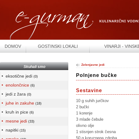
DOMOV
GOSTINSKI LOKALI
VINARJI - VINSK
Zelenjavne jedi
Skuhali smo
Polnjene bučke
• eksotične jedi
(0)
• enolončnice
(6)
Sestavine
• jedi z žara
(0)
10 g suhih jurčkov
• juhe in zakuhe
(18)
2 bučki
• kruh in pice
(6)
1 korenje
3 mlade čebule
• mesne jedi
(33)
olivno olje
• napitki
(15)
1 stisnjen strok česna
50 g koruznega zdroba