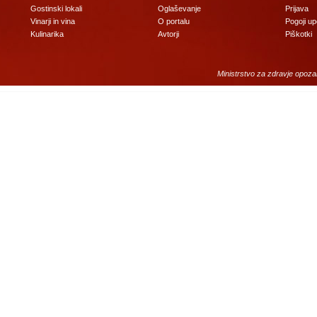
Gostinski lokali
Oglaševanje
Prijava
Vinarji in vina
O portalu
Pogoji u
Kulinarika
Avtorji
Piškotki
Ministrstvo za zdravje opoza