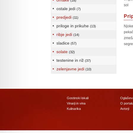
• omake
(18)
sol
• ostale jedi
(7)
Pri
• predjedi
(11)
• priloge in prikuhe
Njok
(13)
pekač
• ribje jedi
(14)
zmeša
• sladice
(57)
segre
• solate
(32)
• testenine in riž
(37)
• zelenjavne jedi
(10)
Gostinski lokali
Oglašev
Vinarji in vina
O portal
Kulinarika
Avtorji