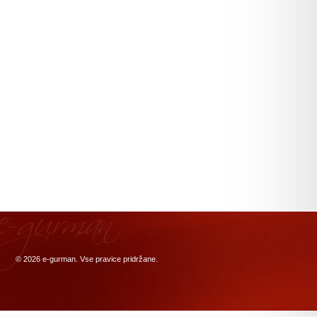
© 2026
e-gurman
. Vse pravice pridržane.