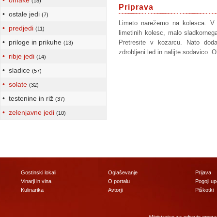
• omake
(18)
Priprava
• ostale jedi
(7)
Limeto narežemo na kolesca. V k
• predjedi
(11)
limetinih kolesc, malo sladkornega
• priloge in prikuhe
Pretresite v kozarcu. Nato dod
(13)
zdrobljeni led in nalijte sodavico.
• ribje jedi
(14)
• sladice
(57)
• solate
(32)
• testenine in riž
(37)
• zelenjavne jedi
(10)
Gostinski lokali
Oglaševanje
Prijava
Vinarji in vina
O portalu
Pogoji u
Kulinarika
Avtorji
Piškotki