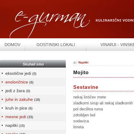
DOMOV
GOSTINSKI LOKALI
VINARJI - VINSK
Napitki
Skuhali smo
Mojito
• eksotične jedi
(0)
• enolončnice
(6)
Sestavine
• jedi z žara
(0)
nekaj lističev mete
• juhe in zakuhe
(18)
sladkorni sirup ali nekaj sladkornih
• kruh in pice
(6)
pol decilitra ruma
zdrobljen led
• mesne jedi
(33)
sodavica
• napitki
(15)
limeta