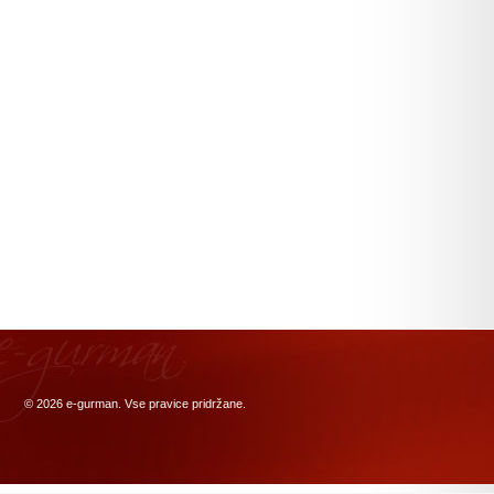
© 2026
e-gurman
. Vse pravice pridržane.