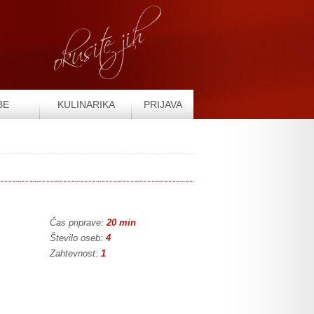
BE
KULINARIKA
PRIJAVA
Čas priprave:
20 min
Število oseb:
4
Zahtevnost:
1