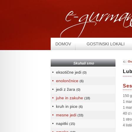
DOMOV
GOSTINSKI LOKALI
Os
Skuhali smo
Lub
• eksotične jedi
(0)
• enolončnice
(6)
Ses
• jedi z žara
(0)
150 g
• juhe in zakuhe
(18)
1 man
• kruh in pice
(6)
1 man
40 cl
• mesne jedi
(33)
1 stro
• napitki
(15)
4 list