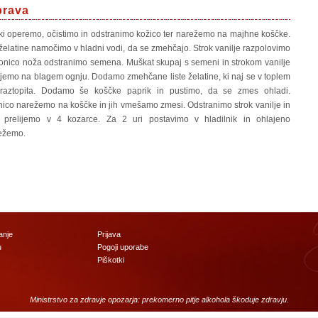
prava
ki operemo, očistimo in odstranimo kožico ter narežemo na majhne koščke.
 želatine namočimo v hladni vodi, da se zmehčajo. Strok vanilje razpolovimo
konico noža odstranimo semena. Muškat skupaj s semeni in strokom vanilje
jemo na blagem ognju. Dodamo zmehčane liste želatine, ki naj se v toplem
 raztopita. Dodamo še koščke paprik in pustimo, da se zmes ohladi.
ico narežemo na koščke in jih vmešamo zmesi. Odstranimo strok vanilje in
 prelijemo v 4 kozarce. Za 2 uri postavimo v hladilnik in ohlajeno
ežemo.
anje
Prijava
u
Pogoji uporabe
Piškotki
Ministrstvo za zdravje opozarja: prekomerno pitje alkohola škoduje zdravju.