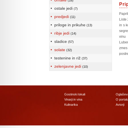
• omake
(18)
Pri
• ostale jedi
(7)
Papri
• predjedi
(11)
Liste
• priloge in prikuhe
in s 
(13)
segre
• ribje jedi
(14)
vinu
• sladice
(57)
Luben
zmes
• solate
(32)
postr
• testenine in riž
(37)
• zelenjavne jedi
(10)
Gostinski lokali
Oglašev
Vinarji in vina
O portal
Kulinarika
Avtorji