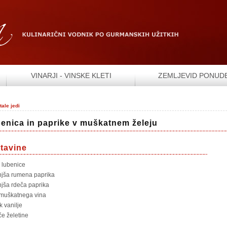
VINARJI - VINSKE KLETI
ZEMLJEVID PONUD
tale jedi
enica in paprike v muškatnem želeju
tavine
 lubenice
jša rumena paprika
jša rdeča paprika
 muškatnega vina
k vanilje
iče želetine