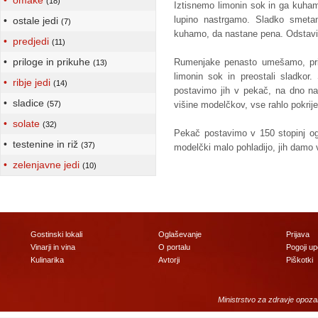
• omake
(18)
Iztisnemo limonin sok in ga kuha
lupino nastrgamo. Sladko smetano
• ostale jedi
(7)
kuhamo, da nastane pena. Odstavim
• predjedi
(11)
• priloge in prikuhe
Rumenjake penasto umešamo, prim
(13)
limonin sok in preostali sladko
• ribje jedi
(14)
postavimo jih v pekač, na dno na
• sladice
(57)
višine modelčkov, vse rahlo pokrije
• solate
(32)
Pekač postavimo v 150 stopinj o
• testenine in riž
(37)
modelčki malo pohladijo, jih damo v
• zelenjavne jedi
(10)
Gostinski lokali
Oglaševanje
Prijava
Vinarji in vina
O portalu
Pogoji u
Kulinarika
Avtorji
Piškotki
Ministrstvo za zdravje opoza