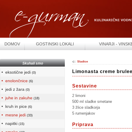
DOMOV
GOSTINSKI LOKALI
VINARJI - VINSK
Sladice
Skuhali smo
Limonasta creme brule
• eksotične jedi
(0)
• enolončnice
(6)
Sestavine
• jedi z žara
(0)
2 limoni
• juhe in zakuhe
(18)
500 ml sladke smetane
• kruh in pice
(6)
3 žlice sladkorja
5 rumenjakov
• mesne jedi
(33)
• napitki
(15)
Priprava