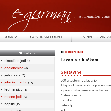
DOMOV
GOSTINSKI LOKALI
VINARJI - VINSK
Testenine in riž
Skuhali smo
Lazanja z bučkami
• eksotične jedi
(0)
• enolončnice
(6)
Sestavine
• jedi z žara
(0)
500 g testenin za lazanjo
• juhe in zakuhe
(18)
1 kg bučk narezanih na polcentime
• kruh in pice
(6)
2 paradižnika narezana na kocke
4 stroki česna
• mesne jedi
(33)
bazilika
• napitki
(15)
peteršilj
sol