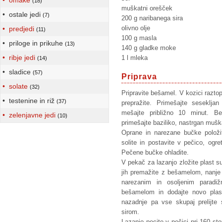
• omake
(18)
muškatni orešček
• ostale jedi
(7)
200 g naribanega sira
olivno olje
• predjedi
(11)
100 g masla
• priloge in prikuhe
(13)
140 g gladke moke
• ribje jedi
1 l mleka
(14)
• sladice
(57)
Priprava
• solate
(32)
Pripravite bešamel. V kozici raztop
• testenine in riž
(37)
prepražite. Primešajte sesekl
mešajte približno 10 minut. Be
• zelenjavne jedi
(10)
primešajte baziliko, nastrgan muška
Oprane in narezane bučke položi
solite in postavite v pečico, ogre
Pečene bučke ohladite.
V pekač za lazanjo zložite plast su
jih premažite z bešamelom, nanje 
narezanim in osoljenim paradiž
bešamelom in dodajte novo plast
nazadnje pa vse skupaj prelijte
sirom.
Lazanjo pecite v pečici pri 160 sto