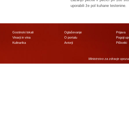
uporabili že pol kuhane testenine.
Gostinski lokali
Oglaševanje
Prijava
Vinarji in vina
O portalu
Pogoji u
Kulinarika
Avtorji
Piškotki
Ministrstvo za zdravje opoza