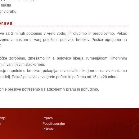
i masla
or v prahu
prava
ve za 2 minuti potopimo v vrelo vodo, jih olupimo in prepolovimo. Pekač
emo z maslom in vanj položimo polovice breskev. Pečico ogrejemo na
C.
bčke zdrobimo, zmešamo jih s polovico likerja, rumenjakom, limoninim
 in vanilijevim sladkorjem.
sjo napolnimo breskve, pokapljamo z ostalim likerjem in na vsako damo
andelj. Pekač postavimo v ogreto pečico in pečemo od 15 do 20 minut.
nje breskve potresemo s sladkorjem v prahu in ponudimo.
anje
Prijava
u
Pogoji uporabe
Piškotki