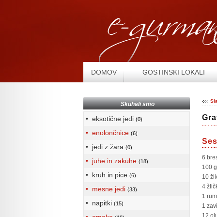
DOMOV
GOSTINSKI LOKALI
Sl
Skuhali smo
Gra
• eksotične jedi
(0)
• enolončnice
(6)
Ses
• jedi z žara
(0)
6 bre
• juhe in zakuhe
(18)
100 g
• kruh in pice
(6)
10 žl
4 žli
• mesne jedi
(33)
1 rum
• napitki
(15)
1 zav
12 ol