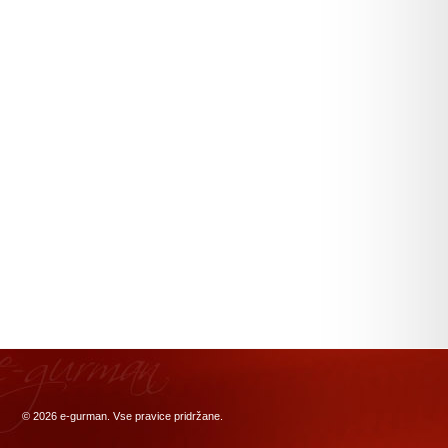
© 2026
e-gurman
. Vse pravice pridržane.