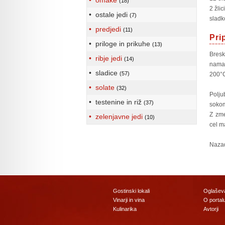
• omake
(18)
2 žlic
• ostale jedi
(7)
sladk
• predjedi
(11)
Pri
• priloge in prikuhe
(13)
Bresk
• ribje jedi
(14)
namaž
• sladice
(57)
200°
• solate
(32)
Polju
• testenine in riž
(37)
sokom
Z zme
• zelenjavne jedi
(10)
cel m
Nazad
Gostinski lokali
Oglašev
Vinarji in vina
O portal
Kulinarika
Avtorji