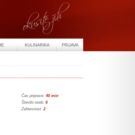
BE
KULINARIKA
PRIJAVA
Čas priprave:
40 min
Število oseb:
6
Zahtevnost:
2