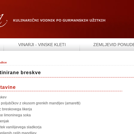
VINARJI - VINSKE KLETI
ZEMLJEVID PONUD
adice
tinirane breskve
tavine
skev
 poljubčkov z okusom grenkih mandljev (amaretti)
ic breskovega likerja
čke limoninega soka
enjak
itek vanilijevega sladkorja
upljenih celih mandljev