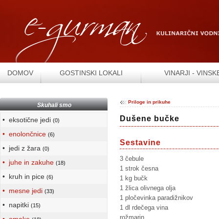
DOMOV
GOSTINSKI LOKALI
VINARJI - VINSK
Priloge in prikuhe
Skuhali smo
Dušene bučke
• eksotične jedi
(0)
• enolončnice
(6)
Sestavine
• jedi z žara
(0)
3 čebule
• juhe in zakuhe
(18)
1 strok česna
• kruh in pice
(6)
1 kg bučk
1 žlica olivnega olja
• mesne jedi
(33)
1 pločevinka paradižnikov
• napitki
(15)
1 dl rdečega vina
rožmarin