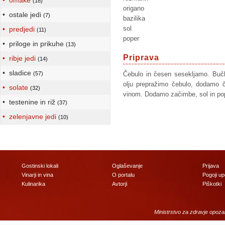
• omake
(18)
origano
• ostale jedi
(7)
bazilika
sol
• predjedi
(11)
poper
• priloge in prikuhe
(13)
Priprava
• ribje jedi
(14)
• sladice
(57)
Čebulo in česen sesekljamo. Buč
olju prepražimo čebulo, dodamo č
• solate
(32)
vinom. Dodamo začimbe, sol in pop
• testenine in riž
(37)
• zelenjavne jedi
(10)
Gostinski lokali
Oglaševanje
Prijava
Vinarji in vina
O portalu
Pogoji u
Kulinarika
Avtorji
Piškotki
Ministrstvo za zdravje opoza