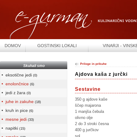
DOMOV
GOSTINSKI LOKALI
VINARJI - VINSK
Priloge in prikuhe
Skuhali smo
Ajdova kaša z jurčki
• eksotične jedi
(0)
• enolončnice
(6)
Sestavine
• jedi z žara
(0)
350 g ajdove kaše
• juhe in zakuhe
(18)
ščep majarona
• kruh in pice
(6)
1 manjša čebula
olivno olje
• mesne jedi
(33)
2 do 3 stroki česna
• napitki
(15)
400 g jurčkov
sol