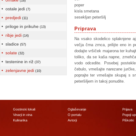
• omake
(18)
poper
• ostale jedi
(7)
kisla smetana
sesekljan peteršilj
• predjedi
(11)
• priloge in prikuhe
(13)
Priprava
• ribje jedi
(14)
Na vsako skodelico splaknjene ajd
• sladice
(57)
večja črna zrnca, prilijte eno in 
dodajte vršiček majarona ter kuhaj
• solate
(32)
toliko, da se kaša napne, zmehča
• testenine in riž
(37)
vodo odcedite. Posebej postekle
čebulo, vmešajte narezane jurčke, 
• zelenjavne jedi
(10)
poprajte ter vmešajte skupaj s s
peteršiljem in takoj ponudite.
Gostinski lokali
Oglaševanje
Prijava
Vinarji in vina
O portalu
Pogoji u
Kulinarika
Avtorji
Piškotki