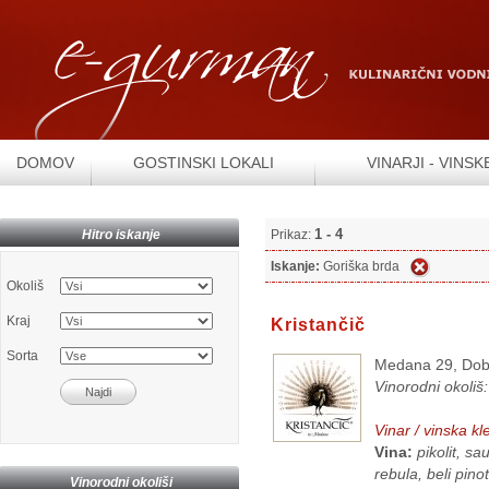
DOMOV
GOSTINSKI LOKALI
VINARJI - VINSK
1 - 4
Hitro iskanje
Prikaz:
Iskanje:
Goriška brda
Okoliš
Kraj
Kristančič
Sorta
Medana 29, Dob
Vinorodni okoliš
Vinar / vinska kl
Vina:
pikolit, s
rebula, beli pino
Vinorodni okoliši