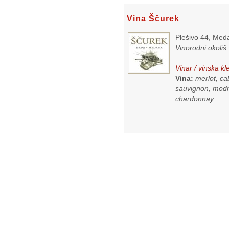
Vina Ščurek
Plešivo 44, Med
Vinorodni okoliš
Vinar / vinska kl
Vina:
merlot, ca
sauvignon, modri 
chardonnay