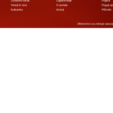
Gostinski lokali
Oglaševanje
Prijava
Vinarji in vina
O portalu
Pogoji u
Kulinarika
Avtorji
Piškotki
Ministrstvo za zdravje opoza