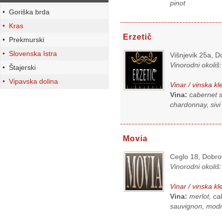
pinot
• Goriška brda
• Kras
Erzetič
• Prekmurski
• Slovenska Istra
Višnjevik 25a, D
Vinorodni okoliš
• Štajerski
• Vipavska dolina
Vinar / vinska kl
Vina:
cabernet s
chardonnay, sivi
Movia
Ceglo 18, Dobro
Vinorodni okoliš
Vinar / vinska kl
Vina:
merlot, ca
sauvignon, modri