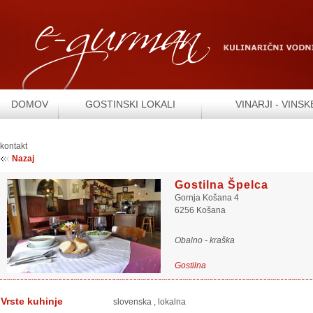
DOMOV
GOSTINSKI LOKALI
VINARJI - VINSK
kontakt
Nazaj
Gostilna Špelca
Gornja Košana 4
6256 Košana
Obalno - kraška
Gostilna
Vrste kuhinje
slovenska
,
lokalna