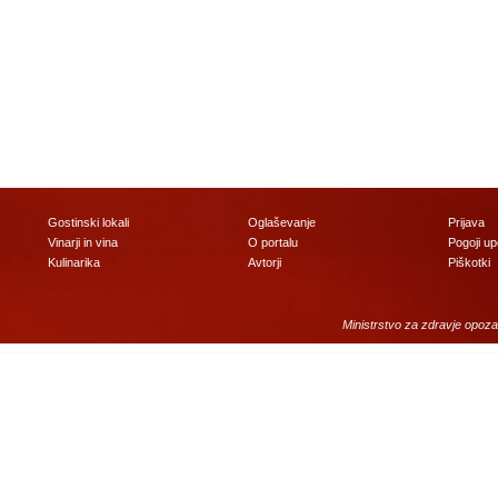
Gostinski lokali
Oglaševanje
Prijava
Vinarji in vina
O portalu
Pogoji u
Kulinarika
Avtorji
Piškotki
Ministrstvo za zdravje opoza