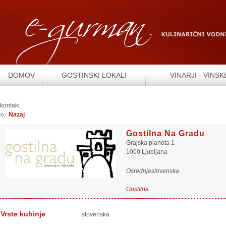
DOMOV
GOSTINSKI LOKALI
VINARJI - VINSK
kontakt
Nazaj
Gostilna Na Gradu
Grajska planota 1
1000 Ljubljana
Osrednjeslovenska
Gostilna
Vrste kuhinje
slovenska