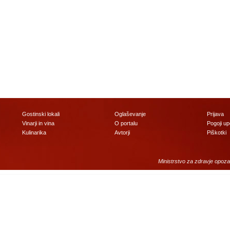
Gostinski lokali
Oglaševanje
Prijava
Vinarji in vina
O portalu
Pogoji u
Kulinarika
Avtorji
Piškotki
Ministrstvo za zdravje opoza