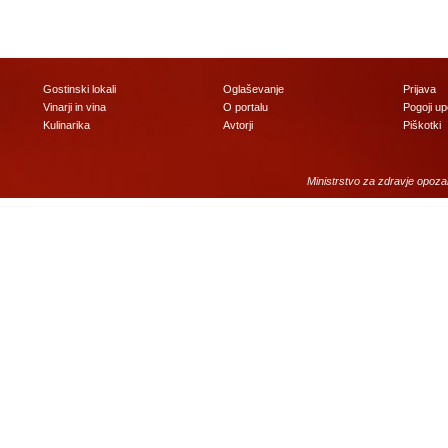
Gostinski lokali
Oglaševanje
Prijava
Vinarji in vina
O portalu
Pogoji u
Kulinarika
Avtorji
Piškotki
Ministrstvo za zdravje opoza