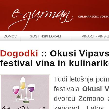
DOMOV
GOSTINSKI LOKALI
VINARJI - VINSK
Dogodki
:: Okusi Vipavs
festival vina in kulinari
Tudi letošnja pom
festivala
Okusi V
dvorcu Zemono z
zapored. Letos