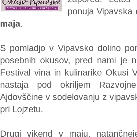
ponuja Vipavska 
maja
.
S pomladjo v Vipavsko dolino pon
posebnih okusov, pred nami je na
Festival vina in kulinarike Okusi V
nastaja pod okriljem Razvoj
Ajdovščine v sodelovanju z vipavski
pri Lojzetu.
Drugi vikend v maju, natančnej