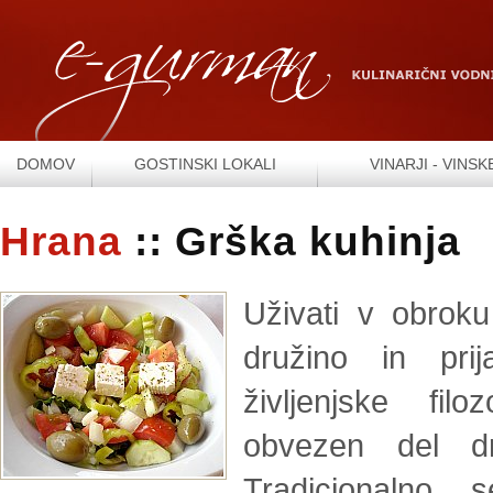
DOMOV
GOSTINSKI LOKALI
VINARJI - VINSK
Hrana
:: Grška kuhinja
Uživati v obroku
družino in prij
življenjske fi
obvezen del dr
Tradicionalno s