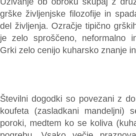
Uživanje ob obroku skupaj z družin
grške življenjske filozofije in sp
del življenja. Ozračje tipično grški
je zelo sproščeno, neformalno 
Grki zelo cenijo kuharsko znanje in
Številni dogodki so povezani z dol
koufeta (zasladkani mandeljni) se
poroki, medtem ko se koliva (kuhan
pogrebu. Vsako večje praznova