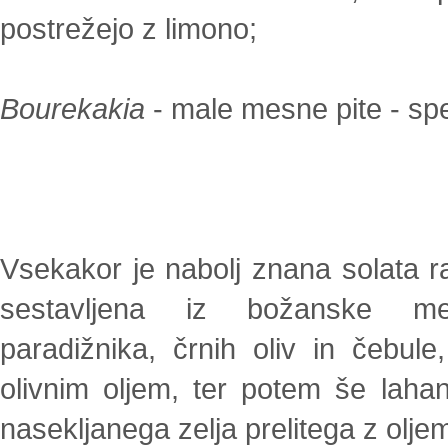
postrežejo z limono;
Bourekakia
- male mesne pite - spec
Vsekakor je nabolj znana solata ra
sestavljena iz božanske me
paradižnika, črnih oliv in čebul
olivnim oljem, ter potem še laha
nasekljanega zelja prelitega z olje