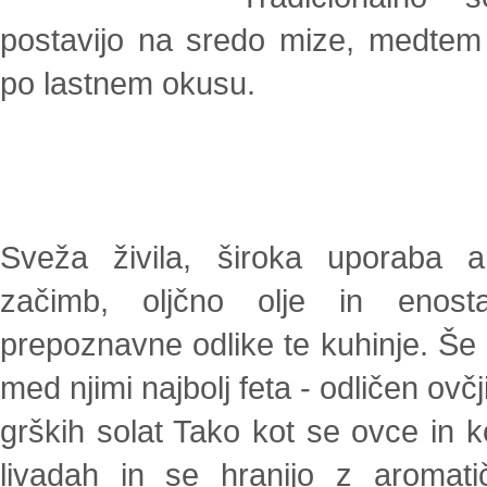
postavijo na sredo mize, medtem k
po lastnem okusu.
Sveža živila, široka uporaba ar
začimb, oljčno olje in enost
prepoznavne odlike te kuhinje. Še 
med njimi najbolj feta - odličen ovčj
grških solat Tako kot se ovce in 
livadah in se hranijo z aromatič