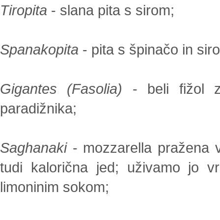
Tiropita
- slana pita s sirom;
Spanakopita
- pita s špinačo in sir
Gigantes (Fasolia)
- beli fižol 
paradižnika;
Saghanaki
- mozzarella pražena v
tudi kalorična jed; uživamo jo v
limoninim sokom;