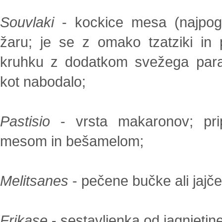
Souvlaki
- kockice mesa (najpogo
žaru; je se z omako tzatziki in
kruhku z dodatkom svežega parad
kot nabodalo;
Pastisio
- vrsta makaronov; pri
mesom in bešamelom;
Melitsanes
- pečene bučke ali jajče
Frikase
- sestavljenka od jagnjetine