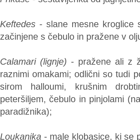
Keftedes
- slane mesne kroglice s
začinjene s čebulo in pražene v olj
Calamari (lignje)
- pražene ali z 
raznimi omakami; odlični so tudi p
sirom halloumi, krušnim drobti
peteršiljem, čebulo in pinjolami (na
paradižnika);
Loukanika
- male klobasice, ki se p