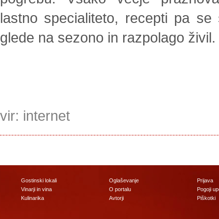
lastno specialiteto, recepti pa s
glede na sezono in razpolago živil.
vir: internet
Gostinski lokali
Oglaševanje
Prijava
Vinarji in vina
O portalu
Pogoji u
Kulinarika
Avtorji
Piškotki