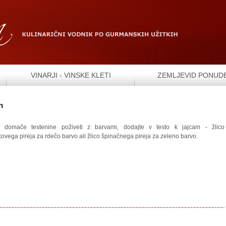
VINARJI - VINSKE KLETI
ZEMLJEVID PONUD
h
e domače testenine poživeti z barvami, dodajte v testo k jajcam - žlico
ovega pireja za rdečo barvo ali žlico špinačnega pireja za zeleno barvo.