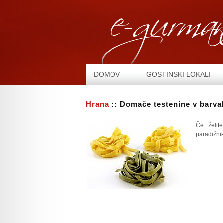
DOMOV
GOSTINSKI LOKALI
Hrana
:: Domače testenine v barva
Če želit
paradižnik