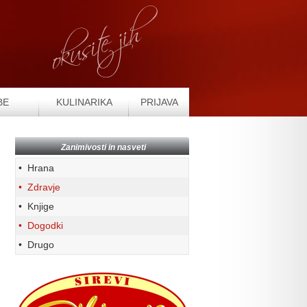
BE
KULINARIKA
PRIJAVA
Zanimivosti in nasveti
• Hrana
• Zdravje
• Knjige
• Dogodki
• Drugo