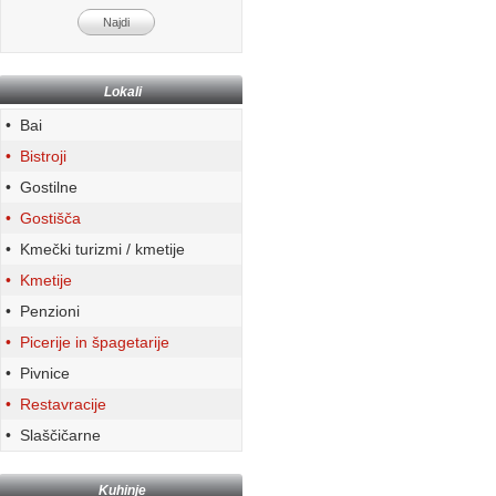
Lokali
• Bai
• Bistroji
• Gostilne
• Gostišča
• Kmečki turizmi / kmetije
• Kmetije
• Penzioni
• Picerije in špagetarije
• Pivnice
• Restavracije
• Slaščičarne
Kuhinje