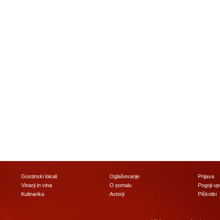
Gostinski lokali
Oglaševanje
Prijava
Vinarji in vina
O portalu
Pogoji u
Kulinarika
Avtorji
Piškotki