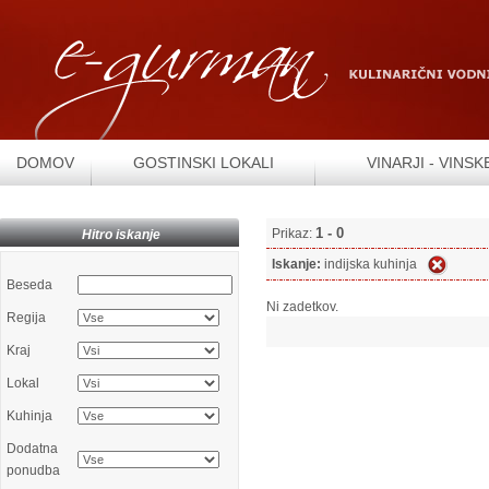
DOMOV
GOSTINSKI LOKALI
VINARJI - VINSK
1 - 0
Prikaz:
Hitro iskanje
Iskanje:
indijska kuhinja
Beseda
Ni zadetkov.
Regija
Kraj
Lokal
Kuhinja
Dodatna
ponudba