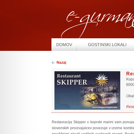
DOMOV
GOSTINSKI LOKALI
Nazaj
Re
Kopa
6000
Obal
Rest
Restavracija Skipper v koprski marini vam ponuja 
slovenskih proizvajalcev povezuje v izvirne kombi