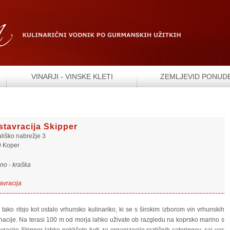
VINARJI - VINSKE KLETI
ZEMLJEVID PONUD
stavracija Skipper
liško nabrežje 3
 Koper
no - kraška
avracija
tako ribjo kot ostalo vrhunsko kulinariko, ki se s širokim izborom vin vrhunskih
nacije. Na terasi 100 m od morja lahko uživate ob razgledu na koprsko marino s