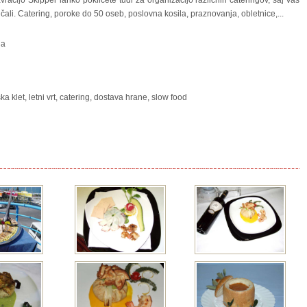
vracijo Skipper lahko pokličete tudi za organizacijo različnih cateringov, saj vas
li. Catering, poroke do 50 oseb, poslovna kosila, praznovanja, obletnice,...
na
ska klet, letni vrt, catering, dostava hrane, slow food