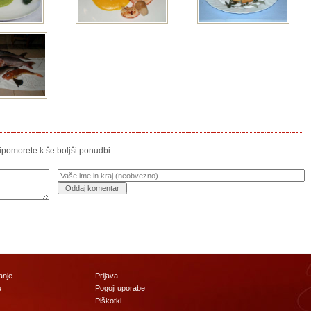
ripomorete k še boljši ponudbi.
anje
Prijava
u
Pogoji uporabe
Piškotki