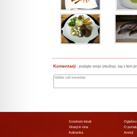
Komentarji
- podajte svojo izkušnjo, saj s tem p
Gostinski lokali
Oglašev
Vinarji in vina
O portal
Kulinarika
Avtorji