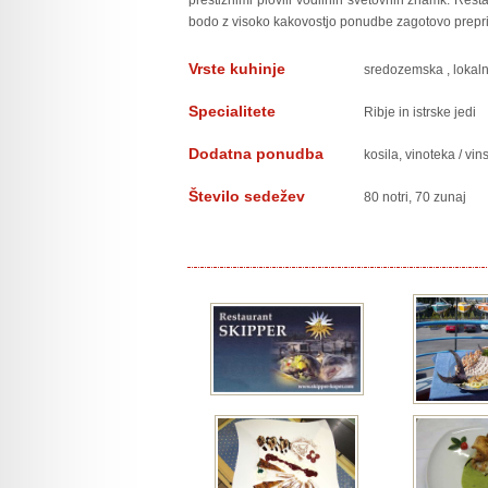
prestižnimi plovili vodilnih svetovnih znamk. Resta
bodo z visoko kakovostjo ponudbe zagotovo prepriča
Vrste kuhinje
sredozemska
,
lokal
Specialitete
Ribje in istrske jedi
Dodatna ponudba
kosila, vinoteka / vin
Število sedežev
80 notri, 70 zunaj