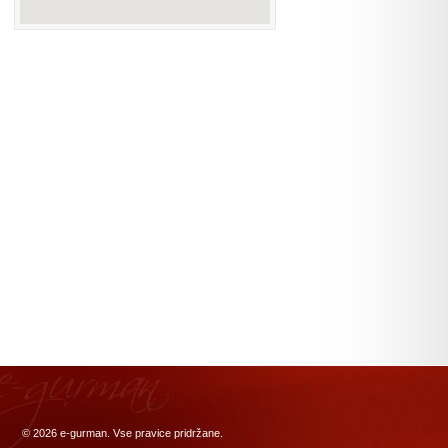
© 2026
e-gurman
. Vse pravice pridržane.