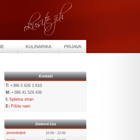
BE
KULINARIKA
PRIJAVA
Kontakt
T:
+386 5 626 1 810
M:
+386 41 529 436
I:
Spletna stran
E:
Pišite nam
Delovni čas
ponedeljek
10:00 - 22:00