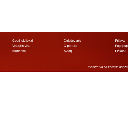
Gostinski lokali
Oglaševanje
Prijava
Vinarji in vina
O portalu
Pogoji u
Kulinarika
Avtorji
Piškotki
Ministrstvo za zdravje opoza