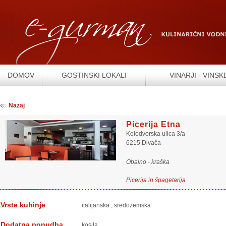
DOMOV
GOSTINSKI LOKALI
VINARJI - VINSK
Nazaj
Picerija Etna
Kolodvorska ulica 3/a
6215 Divača
Obalno - kraška
Picerija in špagetarija
Vrste kuhinje
italijanska
,
sredozemska
Dodatna ponudba
kosila