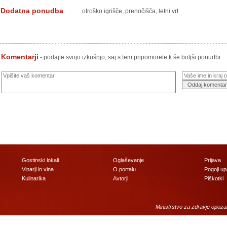
Dodatna ponudba
otroško igrišče, prenočišča, letni vrt
Komentarji
- podajte svojo izkušnjo, saj s tem pripomorete k še boljši ponudbi.
Gostinski lokali
Oglaševanje
Prijava
Vinarji in vina
O portalu
Pogoji u
Kulinarika
Avtorji
Piškotki
Ministrstvo za zdravje opoza