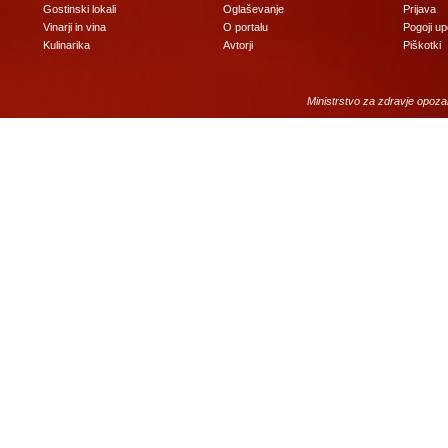
Gostinski lokali
Oglaševanje
Prijava
Vinarji in vina
O portalu
Pogoji u
Kulinarika
Avtorji
Piškotki
Ministrstvo za zdravje opoza